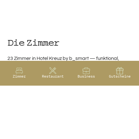
Ein faires Preis-Leistungs-Verhältnis über Concierge-
Service stellen
Passt nicht zu Ihnen, wenn Sie:
Klassischen Rezeptions-Service erwarten
Zimmerservice oder Concierge brauchen
Die Zimmer
23 Zimmer in Hotel Kreuz by b_smart — funktional,
sauber, mit allem was Sie brauchen. Alle Zimmer
verfügen über:
Zimmer
Restaurant
Business
Gutscheine
Bett(en) mit guter Matratze
Eigenes Bad (Dusche/WC)
Schreibtisch und WLAN
Flach-TV
Zimmertypen:
Doppelzimmer Standard (20 m², 1-2 Pers.)
Doppelzimmer Comfort Farbhaus (25 m², 1-2 Pers.)
Doppelzimmer Superior (35 m², 1-2 Pers.)
Doppel- oder Zweibettzimmer Standard (20 m², 1-2